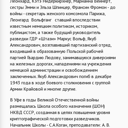
Леонхард, Кэтэ Нидеркирхнер, Марианна Вейнерт,
сестры Эмми и Эльза Шпинцер, Франсин Фромон - до
войны - секретарь женского комсомола Парижа,
Леонгард Вольфганг ставший впоследствии
известным немецким политиком, историком,
публицистом, а также будущий руководитель
разведки ГДР «Штази» Маркус Вольф, Якуб
Александрович, возглавивший партизанский отряд,
входивший в образованную Польской рабочей
партией Гвардию Людову, занимавшуюся диверсиями
на железных дорогах, нападениями на учреждения
немецкой администрации и освобождением
заключенных. Якуб Александрович погиб в декабре
1943 года в ходе боевого столкновения с группой
Армии Крайовой и многие другие.
В Уфе в годы Великой Отечественной войны
размещалась Школа особого назначения (ШОН)
НКВД СССР, созданная в целях повышения уровня
криптографической подготовки разведчиков.
Начальник Школы - С.А.Коган, преподаватели: А. В.