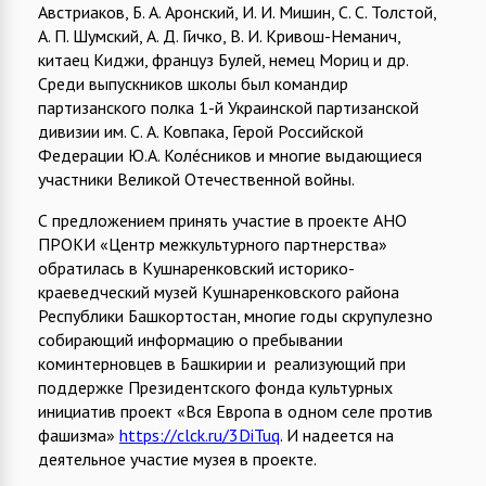
Австриаков, Б. А. Аронский, И. И. Мишин, С. С. Толстой,
А. П. Шумский, А. Д. Гичко, В. И. Кривош-Неманич,
китаец Киджи, француз Булей, немец Мориц и др.
Среди выпускников школы был командир
партизанского полка 1-й Украинской партизанской
дивизии им. С. А. Ковпака, Герой Российской
Федерации Ю.А. Коле́сников и многие выдающиеся
участники Великой Отечественной войны.
С предложением принять участие в проекте АНО
ПРОКИ «Центр межкультурного партнерства»
обратилась в Кушнаренковский историко-
краеведческий музей Кушнаренковского района
Республики Башкортостан, многие годы скрупулезно
собирающий информацию о пребывании
коминтерновцев в Башкирии и реализующий при
поддержке Президентского фонда культурных
инициатив проект «Вся Европа в одном селе против
фашизма»
https://clck.ru/3DiTuq
. И надеется на
деятельное участие музея в проекте.