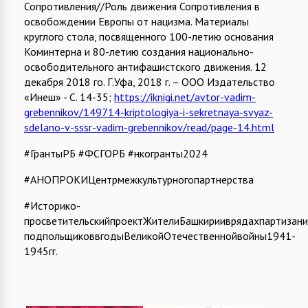
Сопротивления//Роль движения Сопротивления в
освобождении Европы от нацизма. Материалы
круглого стола, посвященного 100-летию основания
Коминтерна и 80-летию создания национально-
освободительного антифашистского движения. 12
декабря 2018 го. Г.Уфа, 2018 г. – ООО Издательство
«Инеш» - С. 14-35;
https://iknigi.net/avtor-vadim-
grebennikov/149714-kriptologiya-i-sekretnaya-svyaz-
sdelano-v-sssr-vadim-grebennikov/read/page-14.html
#ГрантыРБ #ФСГОРБ #нкогранты2024
#АНОПРОКИЦентрмежкультурногопартнерства
#Историко-
просветительскийпроектЖителиБашкирииврядахпартизани
подпольщиковвгодыВеликойОтечественнойвойны1941-
1945гг.