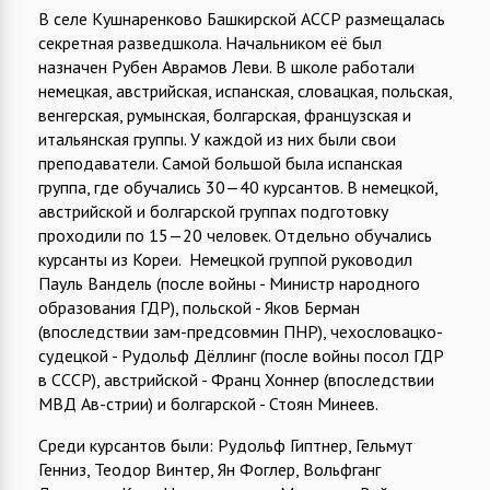
В селе Кушнаренково Башкирской АССР размещалась
секретная разведшкола. Начальником её был
назначен Рубен Аврамов Леви. В школе работали
немецкая, австрийская, испанская, словацкая, польская,
венгерская, румынская, болгарская, французская и
итальянская группы. У каждой из них были свои
преподаватели. Самой большой была испанская
группа, где обучались 30—40 курсантов. В немецкой,
австрийской и болгарской группах подготовку
проходили по 15—20 человек. Отдельно обучались
курсанты из Кореи. Немецкой группой руководил
Пауль Вандель (после войны - Министр народного
образования ГДР), польской - Яков Берман
(впоследствии зам-предсовмин ПНР), чехословацко-
судецкой - Рудольф Дёллинг (после войны посол ГДР
в СССР), австрийской - Франц Хоннер (впоследствии
МВД Ав-стрии) и болгарской - Стоян Минеев.
Среди курсантов были: Рудольф Гиптнер, Гельмут
Генниз, Теодор Винтер, Ян Фоглер, Вольфганг