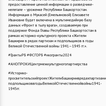
предоставление ценной информации о разведчике-
нелегале – уроженке Республики Башкортостан.
Информация о Мукасей (Емельяновой) Елизавете
Ивановне будет включена в мультимедийную базу
данных «Фронт в тылу врага», создаваемую при
поддержке Фонда Главы Республики Башкортостан в
рамках историко-культурного проекта «Жители
Башкирии в рядах партизан и подпольщиков в годы
Великой Отечественной войны 1941—1945 гг.».
#ГрантыРБ #ФСГОРБ #нкогранты2024
#АНОПРОКИЦентрмежкультурногопартнерства
#Историко-
просветительскийпроектЖителиБашкирииврядахпартизани
подпольщиковвгодыВеликойОтечественнойвойны1941-
1945гг.