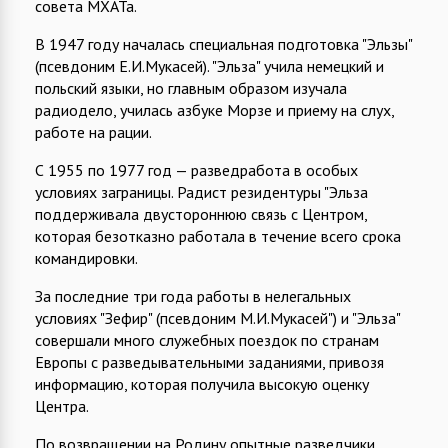
совета МХАТа.
В 1947 году началась специальная подготовка "Эльзы"
(псевдоним Е.И.Мукасей). "Эльза" учила немецкий и
польский языки, но главным образом изучала
радиодело, училась азбуке Морзе и приему на слух,
работе на рации.
С 1955 по 1977 год — разведработа в особых
условиях заграницы. Радист резидентуры "Эльза
поддерживала двустороннюю связь с Центром,
которая безотказно работала в течение всего срока
командировки.
За последние три года работы в нелегальных
условиях "Зефир" (псевдоним М.И.Мукасей") и "Эльза"
совершали много служебных поездок по странам
Европы с разведывательными заданиями, привозя
информацию, которая получила высокую оценку
Центра.
По возвращении на Родину опытные разведчики