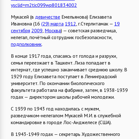
ysclid=m2tic099wp801834002
Мукасей (в
девичестве
Емельянова) Елизавета
Ивановна (16
(29) марта
1912
, г.Стерлитамак —
19
сентября
2009
,
Москва
) — советская разведчица,
нелегал, почётный сотрудник госбезопасности,
подполковник
.
В конце 1917 года, спасаясь от голода и разрухи,
семья переезжает в Ташкент. Лиза попадает в
интернат, где успешно заканчивает среднюю школу. В
1929 году Елизавета поступает в Ленинградский
университет. По окончании биологического
факультета работала на фабрике, затем, в 1938-1939
годах — директором школы рабочей молодежи.
С 1939 по 1943 год находилась с мужем,
разведчиком-нелегалом Мукасей М.И. в служебной
командировке в городе Лос-Анджелесе (США).
В 1943-1949 годах — секретарь Художественного