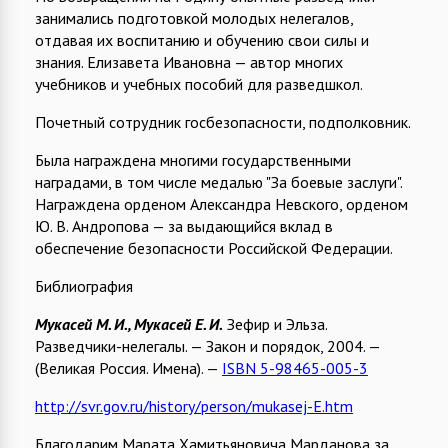
занимались подготовкой молодых нелегалов,
отдавая их воспитанию и обучению свои силы и
знания. Елизавета Ивановна — автор многих
учебников и учебных пособий для разведшкол.
Почетный сотрудник госбезопасности, подполковник.
Была награждена многими государственными
наградами, в том числе медалью "За боевые заслуги".
Награждена орденом Александра Невского, орденом
Ю. В. Андропова — за выдающийся вклад в
обеспечение безопасности Российской Федерации.
Библиография
Мукасей М. И., Мукасей Е. И.
Зефир и Эльза.
Разведчики-нелегалы. — Закон и порядок, 2004. —
(Великая Россия. Имена). —
ISBN 5-98465-005-3
http://svr.gov.ru/history/person/mukasej-E.htm
Благодарим Марата Хамитьяновича Марданова за