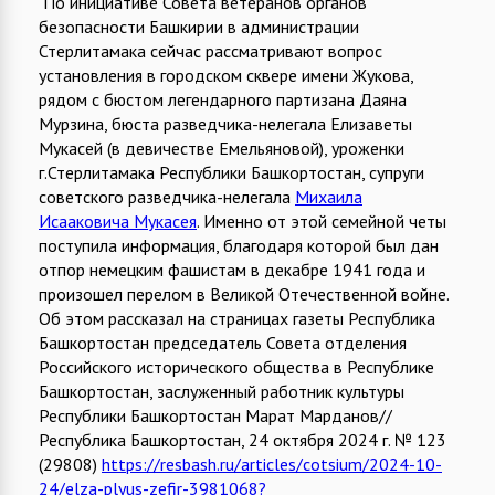
По инициативе Совета ветеранов органов
безопасности Башкирии в администрации
Стерлитамака сейчас рассматривают вопрос
установления в городском сквере имени Жукова,
рядом с бюстом легендарного партизана Даяна
Мурзина, бюста разведчика-нелегала Елизаветы
Мукасей (в девичестве Емельяновой), уроженки
г.Стерлитамака Республики Башкортостан, супруги
советского разведчика-нелегала
Михаила
Исааковича Мукасея
. Именно от этой семейной четы
поступила информация, благодаря которой был дан
отпор немецким фашистам в декабре 1941 года и
произошел перелом в Великой Отечественной войне.
Об этом рассказал на страницах газеты Республика
Башкортостан председатель Совета отделения
Российского исторического общества в Республике
Башкортостан, заслуженный работник культуры
Республики Башкортостан Марат Марданов//
Республика Башкортостан, 24 октября 2024 г. № 123
(29808)
https://resbash.ru/articles/cotsium/2024-10-
24/elza-plyus-zefir-3981068?