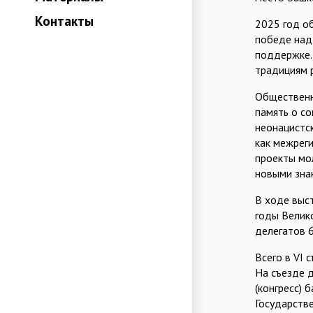
Контакты
2025 год о
победе над
поддержке.
традициям 
Общественн
память о с
неонацистс
как межрег
проекты мо
новыми зна
В ходе выс
годы Велик
делегатов 6
Всего в VI 
На съезде 
(конгресс) 
Государств