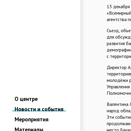
13 декабря
«Всемирный
агентства 
Съезд, объ
для обсужд
развития б
демографии
с территори
Директор А
территория
молодёжи р
Управления 
Полномочно
О центре
Валентина 
Новости и события
народ облад
Эти события
Мероприятия
продолжают
Материалы
место Башк