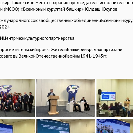
ашкир. Также своё место сохранил председатель исполнительн
й (МСОО) «Всемирный курултай башкир» Юлдаш Юсупов.
ждународногосоюзаобщественныхобъединенийВсемирныйкуру
2024
Центрмежкультурногопартнерства
просветительскийпроектЖителиБашкирииврядахпартизани
оввгодыВеликойОтечественнойвойны1941-1945гг.