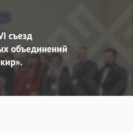
I съезд
х объединений
шкир».