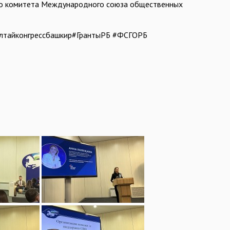
ого комитета Международного союза общественных
лтайконгрессбашкир#ГрантыРБ #ФСГОРБ