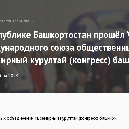
овости и события
публике Башкортостан прошёл V
народного союза общественны
ирный курултай (конгресс) ба
абря 2024
х объединений «Всемирный курултай (конгресс) башкир».