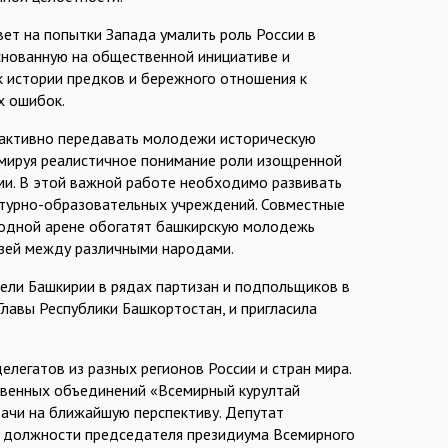
ет на попытки Запада умалить роль России в
снованную на общественной инициативе и
 истории предков и бережного отношения к
х ошибок.
 активно передавать молодежи историческую
мируя реалистичное понимание роли изощренной
ми. В этой важной работе необходимо развивать
льтурно-образовательных учреждений. Совместные
родной арене обогатят башкирскую молодежь
язей между различными народами.
ели Башкирии в рядах партизан и подпольщиков в
лавы Республики Башкортостан, и пригласила
елегатов из разных регионов России и стран мира.
венных объединений «Всемирный курултай
адачи на ближайшую перспективу. Депутат
в должности председателя президиума Всемирного