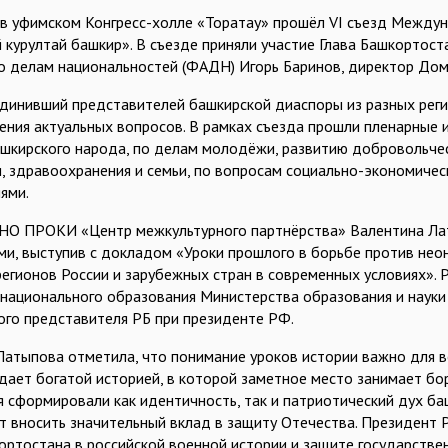
 в уфимском Конгресс-холле «Торатау» прошёл VI съезд Между
 курултай башкир». В съезде приняли участие Глава Башкортос
по делам национальностей (ФАДН) Игорь Баринов, директор До
единивший представителей башкирской диаспоры из разных реги
ения актуальных вопросов. В рамках съезда прошли пленарные и
ашкирского народа, по делам молодёжи, развитию добровольчест
, здравоохранения и семьи, по вопросам социально-экономичес
ями.
НО ПРОКИ «Центр межкультурного партнёрства» Валентина Латы
ми, выступив с докладом «Уроки прошлого в борьбе против нео
егионов России и зарубежных стран в современных условиях». Р
национального образования Министерства образования и науки 
го представителя РБ при президенте РФ.
Латыпова отметила, что понимание уроков истории важно для в
ает богатой историей, в которой заметное место занимает бор
 сформировали как идентичность, так и патриотический дух ба
 вносить значительный вклад в защиту Отечества. Президент 
ортостана в российской военной истории и защите государстве