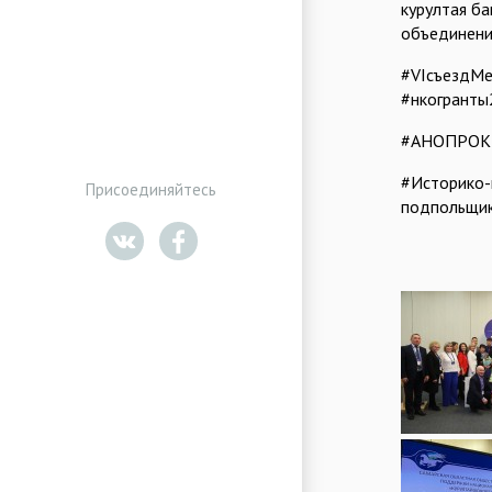
курултая б
объединени
#VIсъездМе
#нкогранты
#АНОПРОКИ
#Историко-
Присоединяйтесь
подпольщик