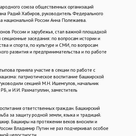
народного союза общественных организаций
тана Радий Хабиров, руководитель Федерального
ма национальной России Анна Полежаева.
онов России и зарубежья, стал важной площадкой
 секционные заседания: по вопросам истории и
ва и спорта, по культуре и СМИ, по вопросам
кого развития и предпринимательства и по работе
пова приняла участие в секции по работе с
нацизма: патриотическое воспитание башкирской
уководили секцией М.Н. Ишемгулов, начальник
РБ, и И.И. Рахматуллин, заместитель
оспитания ответственных граждан. Башкирский
ьба за защиту родной земли, языка и традиций.
шкир. Башкиры на протяжении веков вносили и
России Владимир Путин не раз подчеркивал особое
нной целостности.