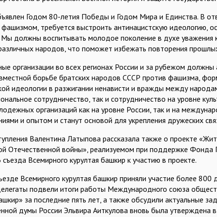
бъявлен Годом 80-летия Победы и Годом Мира и Единства. В отв
 фашизмом, требуется выстроить антинацистскую идеологию, о
 Мы должны воспитывать молодое поколение в духе уважения к
различных народов, что поможет избежать повторения прошлы
ые организации во всех регионах России и за рубежом должны
овместной борьбе братских народов СССР против фашизма, фор
кой идеологии в разжигании ненависти и вражды между народа
иональное сотрудничество, так и сотрудничество на уровне ку
лодежных организаций как на уровне России, так и на междуна
ниями и опытом и станут основой для укрепления дружеских св
тупления Валентина Латыпова рассказала также о проекте «Жит
ой Отечественной войны», реализуемом при поддержке Фонда Г
 съезда Всемирного курултая башкир к участию в проекте.
съезде Всемирного курултая башкир приняли участие более 800 д
делегаты подвели итоги работы Международного союза общест
башкир» за последние пять лет, а также обсудили актуальные з
енной думы России Эльвира Аиткулова вновь была утверждена 