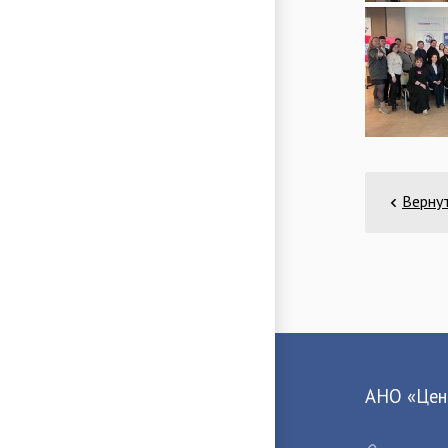
Вернут
АНО «Цент