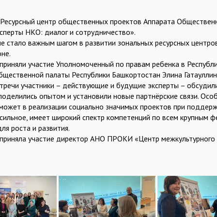
 Ресурсный центр общественных проектов Аппарата Обществен
ксперты НКО: диалог и сотрудничество».
е стало важным шагом в развитии зональных ресурсных центро
не.
 приняли участие Уполномоченный по правам ребенка в Республ
бщественной палаты Республики Башкортостан Элина Гатауллин
стречи участники – действующие и будущие эксперты – обсуд
поделились опытом и установили новые партнёрские связи. Осо
может в реализации социально значимых проектов при поддержк
 сильное, имеет широкий спектр компетенций по всем крупным 
ля роста и развития.
 приняла участие директор АНО ПРОКИ «Центр межкультурного 