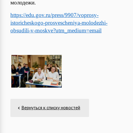
молодежи.
https://edu.gov.ru/press/9907/voprosy-
istoricheskogo-prosvescheniya-molodezhi-
obsudili-v-moskve?utm_medium=email
Вернуться к списку новостей